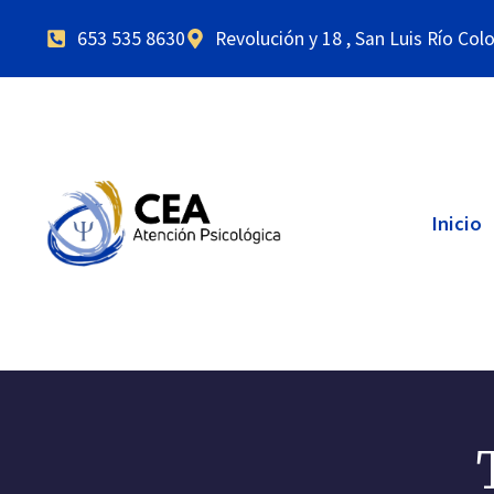
653 535 8630
Revolución y 18 , San Luis Río Col
Inicio